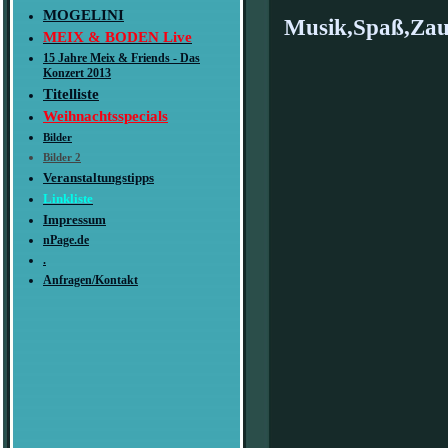
MOGELINI
Musik,Spaß,Zau
MEIX & BODEN Live
15 Jahre Meix & Friends - Das
Konzert 2013
Titelliste
Weihnachtsspecials
Bilder
Bilder 2
Veranstaltungstipps
Linkliste
Impressum
nPage.de
.
Anfragen/Kontakt