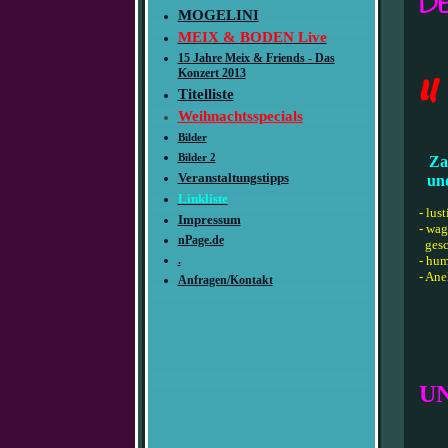
D
MOGELINI
MEIX & BODEN Live
15 Jahre Meix & Friends - Das
"
Konzert 2013
Titelliste
Weihnachtsspecials
Bilder
Bilder 2
Za
Veranstaltungstipps
und 
Linkliste
- lus
Impressum
- wag
nPage.de
gesc
.
- hum
- Ane
Anfragen/Kontakt
U